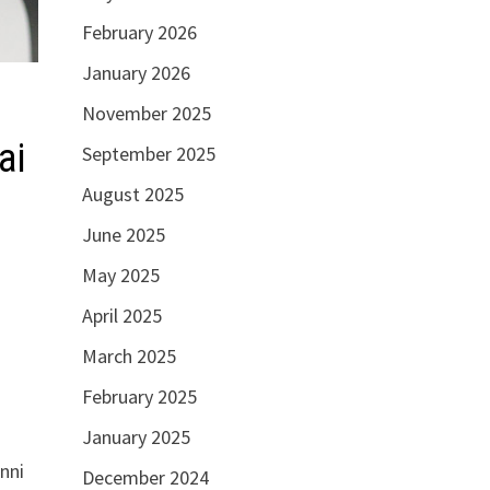
February 2026
January 2026
November 2025
ai
September 2025
August 2025
June 2025
May 2025
April 2025
March 2025
February 2025
January 2025
nni
December 2024