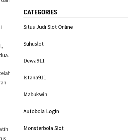
CATEGORIES
Situs Judi Slot Online
i
Suhuslot
l,
dua.
Dewa911
telah
Istana911
wan
Mabukwin
Autobola Login
Monsterbola Slot
atih
gus