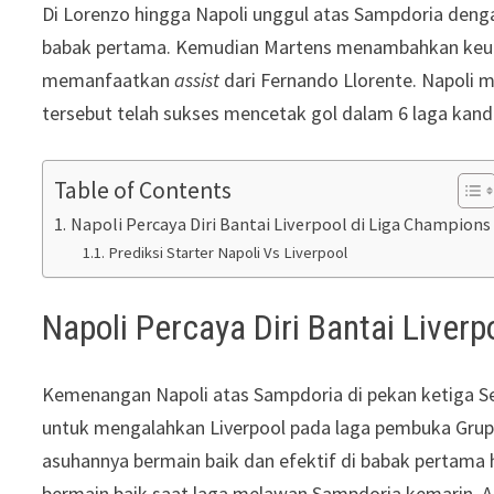
Di Lorenzo hingga Napoli unggul atas Sampdoria den
babak pertama. Kemudian Martens menambahkan keun
memanfaatkan
assist
dari Fernando Llorente. Napoli 
tersebut telah sukses mencetak gol dalam 6 laga kand
Table of Contents
Napoli Percaya Diri Bantai Liverpool di Liga Champions
Prediksi Starter Napoli Vs Liverpool
Napoli Percaya Diri Bantai Liver
Kemenangan Napoli atas Sampdoria di pekan ketiga Ser
untuk mengalahkan Liverpool pada laga pembuka Grup 
asuhannya bermain baik dan efektif di babak pertama
bermain baik saat laga melawan Sampdoria kemarin. A