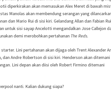
elotii diperkirakan akan memasukan Alex Meret di bawah mis
 Kostas Manolas akan membendung serangan yang dilancarka
an dan Mario Rui di sisi kiri. Gelandang Allan dan Fabian Ru
an untuk sisi sayap Ancelotti mengandalkan Jose Callejon d
digunakan demi merobohkan pertahanan
The Reds.
tarter. Lini pertahanan akan dijaga oleh Trent Alexander A
gah, dan Andre Robertson di sisi kiri. Henderson akan ditemani
gan. Lini depan akan diisi oleh Robert Firmino ditemani
verpool nanti. Kalian dukung siapa?