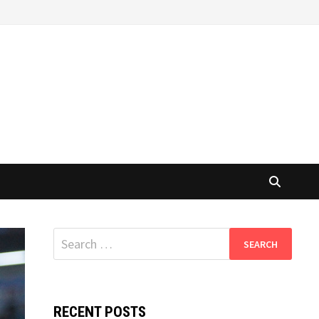
Search
for:
RECENT POSTS