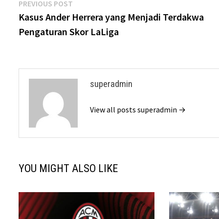
Post
Previous
PREVIOUS POST
post:
Kasus Ander Herrera yang Menjadi Terdakwa
navigation
Pengaturan Skor LaLiga
superadmin
View all posts superadmin →
YOU MIGHT ALSO LIKE