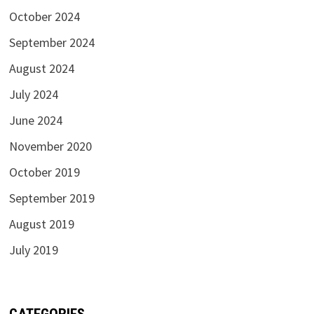
October 2024
September 2024
August 2024
July 2024
June 2024
November 2020
October 2019
September 2019
August 2019
July 2019