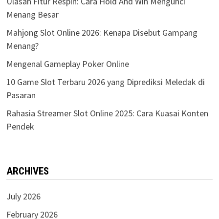
Ulasan Fitur Respin: Cara Hold And Win Mengunci
Menang Besar
Mahjong Slot Online 2026: Kenapa Disebut Gampang
Menang?
Mengenal Gameplay Poker Online
10 Game Slot Terbaru 2026 yang Diprediksi Meledak di
Pasaran
Rahasia Streamer Slot Online 2025: Cara Kuasai Konten
Pendek
ARCHIVES
July 2026
February 2026