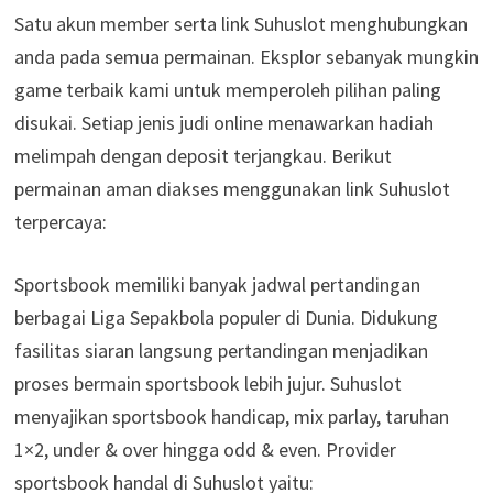
Satu akun member serta link Suhuslot menghubungkan
anda pada semua permainan. Eksplor sebanyak mungkin
game terbaik kami untuk memperoleh pilihan paling
disukai. Setiap jenis judi online menawarkan hadiah
melimpah dengan deposit terjangkau. Berikut
permainan aman diakses menggunakan link Suhuslot
terpercaya:
Sportsbook memiliki banyak jadwal pertandingan
berbagai Liga Sepakbola populer di Dunia. Didukung
fasilitas siaran langsung pertandingan menjadikan
proses bermain sportsbook lebih jujur. Suhuslot
menyajikan sportsbook handicap, mix parlay, taruhan
1×2, under & over hingga odd & even. Provider
sportsbook handal di Suhuslot yaitu: