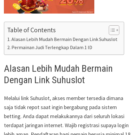
Table of Contents
Alasan Lebih Mudah Bermain Dengan Link Suhuslot
Permainan Judi Terlengkap Dalam 1 ID
Alasan Lebih Mudah Bermain
Dengan Link Suhuslot
Melalui link Suhuslot, akses member tersedia dimana
saja tidak repot saat ingin bergabung pada sistem
betting. Anda dapat melakukannya dari seluruh lokasi
terdapat jaringan internet. Wajib registrasi supaya login
lebih aman. Pendaftaran bagi pemain berusia minimal 18