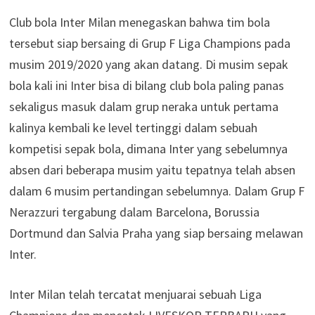
Club bola Inter Milan menegaskan bahwa tim bola
tersebut siap bersaing di Grup F Liga Champions pada
musim 2019/2020 yang akan datang. Di musim sepak
bola kali ini Inter bisa di bilang club bola paling panas
sekaligus masuk dalam grup neraka untuk pertama
kalinya kembali ke level tertinggi dalam sebuah
kompetisi sepak bola, dimana Inter yang sebelumnya
absen dari beberapa musim yaitu tepatnya telah absen
dalam 6 musim pertandingan sebelumnya. Dalam Grup F
Nerazzuri tergabung dalam Barcelona, Borussia
Dortmund dan Salvia Praha yang siap bersaing melawan
Inter.
Inter Milan telah tercatat menjuarai sebuah Liga