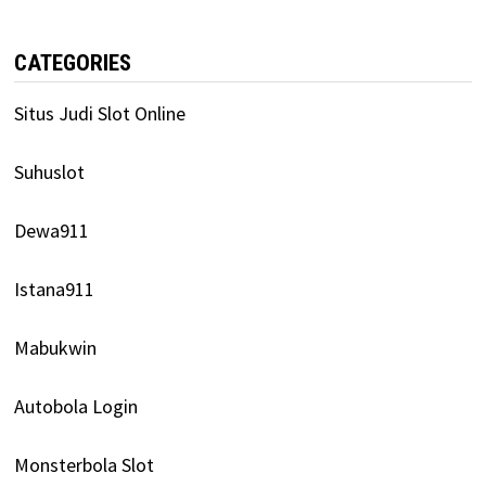
CATEGORIES
Situs Judi Slot Online
Suhuslot
Dewa911
Istana911
Mabukwin
Autobola Login
Monsterbola Slot