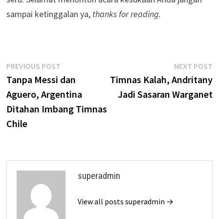
sampai ketinggalan ya,
thanks for reading.
Post
Previous
N
PREVIOUS POST
NEXT POST
post:
p
Tanpa Messi dan
Timnas Kalah, Andritany
navigation
Aguero, Argentina
Jadi Sasaran Warganet
Ditahan Imbang Timnas
Chile
superadmin
View all posts superadmin →