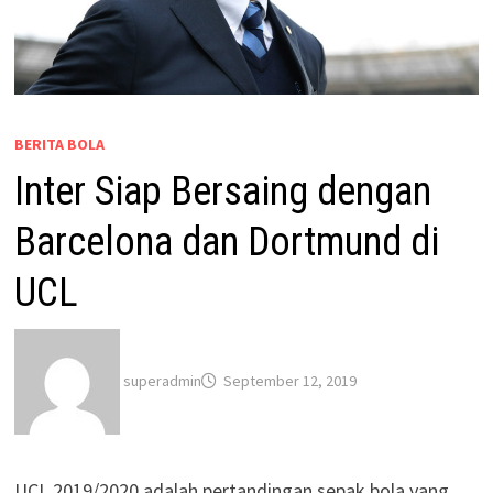
BERITA BOLA
Inter Siap Bersaing dengan
Barcelona dan Dortmund di
UCL
superadmin
September 12, 2019
UCL 2019/2020 adalah pertandingan sepak bola yang