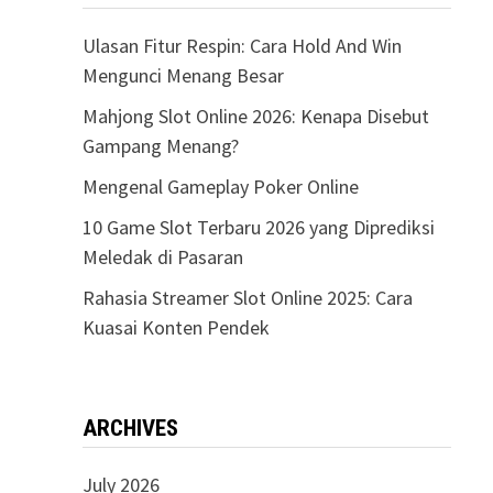
Ulasan Fitur Respin: Cara Hold And Win
Mengunci Menang Besar
Mahjong Slot Online 2026: Kenapa Disebut
Gampang Menang?
Mengenal Gameplay Poker Online
10 Game Slot Terbaru 2026 yang Diprediksi
Meledak di Pasaran
Rahasia Streamer Slot Online 2025: Cara
Kuasai Konten Pendek
ARCHIVES
July 2026