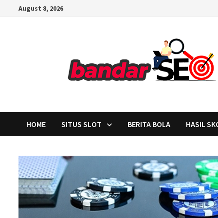
Skip
August 8, 2026
to
content
HOME
SITUS SLOT
BERITA BOLA
HASIL SK