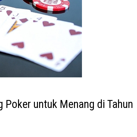
g Poker untuk Menang di Tahun