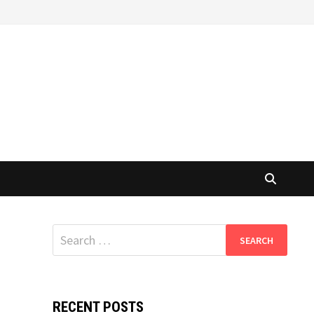
Search
for:
RECENT POSTS