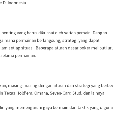
e Di Indonesia
penting yang harus dikuasai oleh setiap pemain. Dengan
imana permainan berlangsung, strategi yang dapat
lam setiap situasi. Beberapa aturan dasar poker meliputi ur
u selama permainan.
kan, masing-masing dengan aturan dan strategi yang berbe
ain Texas Hold’em, Omaha, Seven-Card Stud, dan lainnya.
ndiri yang memengaruhi gaya bermain dan taktik yang diguna