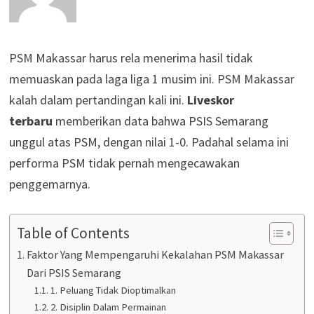
PSM Makassar harus rela menerima hasil tidak
memuaskan pada laga liga 1 musim ini. PSM Makassar
kalah dalam pertandingan kali ini.
Liveskor
terbaru
memberikan data bahwa PSIS Semarang
unggul atas PSM, dengan nilai 1-0. Padahal selama ini
performa PSM tidak pernah mengecawakan
penggemarnya.
Table of Contents
Faktor Yang Mempengaruhi Kekalahan PSM Makassar
Dari PSIS Semarang
1. Peluang Tidak Dioptimalkan
2. Disiplin Dalam Permainan