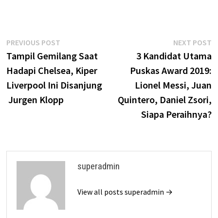
Post
Previous
N
PREVIOUS POST
NEXT POST
post:
p
Tampil Gemilang Saat
3 Kandidat Utama
navigation
Hadapi Chelsea, Kiper
Puskas Award 2019:
Liverpool Ini Disanjung
Lionel Messi, Juan
Jurgen Klopp
Quintero, Daniel Zsori,
Siapa Peraihnya?
superadmin
View all posts superadmin →