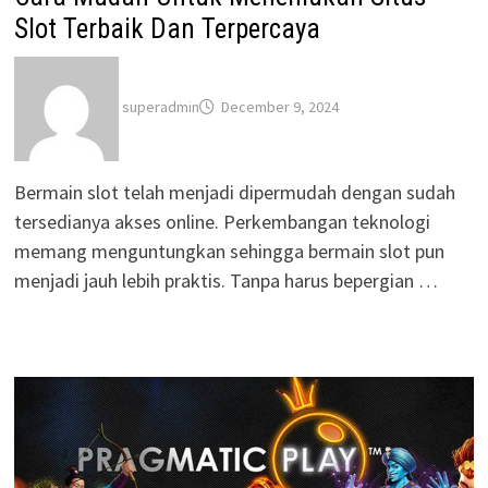
Slot Terbaik Dan Terpercaya
superadmin
December 9, 2024
Bermain slot telah menjadi dipermudah dengan sudah
tersedianya akses online. Perkembangan teknologi
memang menguntungkan sehingga bermain slot pun
menjadi jauh lebih praktis. Tanpa harus bepergian …