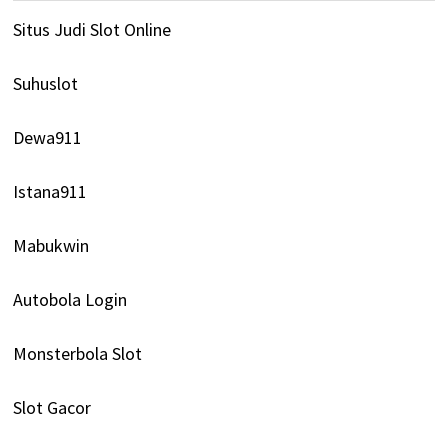
Situs Judi Slot Online
Suhuslot
Dewa911
Istana911
Mabukwin
Autobola Login
Monsterbola Slot
Slot Gacor