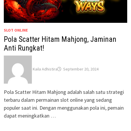
SLOT ONLINE
Pola Scatter Hitam Mahjong, Jaminan
Anti Rungkat!
Kaila Adhistira
September 20, 2024
Pola Scatter Hitam Mahjong adalah salah satu strategi
terbaru dalam permainan slot online yang sedang
populer saat ini. Dengan menggunakan pola ini, pemain
dapat meningkatkan …