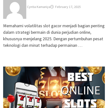
Cyntia Kamaniya
February 17, 2025
Memahami volatilitas slot gacor menjadi bagian penting
dalam strategi bermain di dunia perjudian online,
khususnya menjelang 2025. Dengan pertumbuhan pesat
teknologi dan minat terhadap permainan …